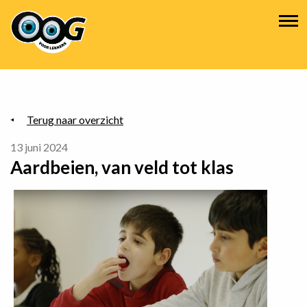
Overslaan
Hoofdnavigatie
en
naar
de
inhoud
gaan
Terug naar overzicht
13 juni 2024
Aardbeien, van veld tot klas