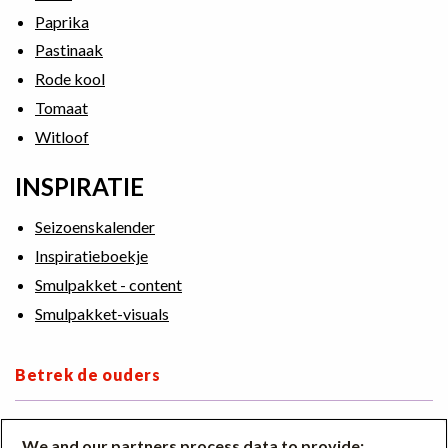
Paprika
Pastinaak
Rode kool
Tomaat
Witloof
INSPIRATIE
Seizoenskalender
Inspiratieboekje
Smulpakket - content
Smulpakket-visuals
Betrek de ouders
Lesmateriaal
We and our partners process data to provide: