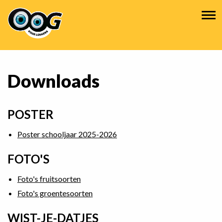
Overslaan
Hoofdnavigatie
en
naar
de
inhoud
gaan
Downloads
POSTER
Poster schooljaar 2025-2026
FOTO'S
Foto's fruitsoorten
Foto's groentesoorten
WIST-JE-DATJES