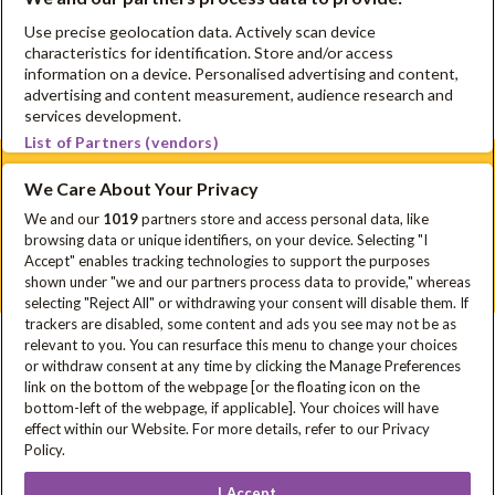
Lesmateriaal voor buitengewoon onderwijs
Use precise geolocation data. Actively scan device
characteristics for identification. Store and/or access
information on a device. Personalised advertising and content,
Downloads
advertising and content measurement, audience research and
services development.
List of Partners (vendors)
We Care About Your Privacy
Schrijf je in voor onze nieuwsbrief
We and our
1019
partners store and access personal data, like
browsing data or unique identifiers, on your device. Selecting "I
Disclaimer
Privacyverklaring
Cookie Policy
FAQ
Accept" enables tracking technologies to support the purposes
Sitemap
shown under "we and our partners process data to provide," whereas
selecting "Reject All" or withdrawing your consent will disable them. If
trackers are disabled, some content and ads you see may not be as
relevant to you. You can resurface this menu to change your choices
In samenwerking met
or withdraw consent at any time by clicking the Manage Preferences
link on the bottom of the webpage [or the floating icon on the
bottom-left of the webpage, if applicable]. Your choices will have
effect within our Website. For more details, refer to our Privacy
Met steun van
Policy.
I Accept