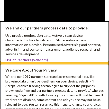
We and our partners process data to provide:
Use precise geolocation data. Actively scan device
characteristics for identification. Store and/or access
information on a device. Personalised advertising and content,
advertising and content measurement, audience research and
services development.
List of Partners (vendors)
We Care About Your Privacy
Schrijf je in voor onze nieuwsbrief
We and our
1019
partners store and access personal data, like
browsing data or unique identifiers, on your device. Selecting "I
Disclaimer
Privacyverklaring
Cookie Policy
FAQ
Accept" enables tracking technologies to support the purposes
Sitemap
shown under "we and our partners process data to provide," whereas
selecting "Reject All" or withdrawing your consent will disable them. If
trackers are disabled, some content and ads you see may not be as
relevant to you. You can resurface this menu to change your choices
In samenwerking met