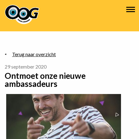
Overslaan
Hoofdnavigatie
en
naar
de
inhoud
gaan
Terug naar overzicht
29 september 2020
Ontmoet onze nieuwe
ambassadeurs