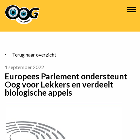
Overslaan
Hoofdnavigatie
en
naar
de
inhoud
gaan
Terug naar overzicht
1 september 2022
Europees Parlement ondersteunt
Oog voor Lekkers en verdeelt
biologische appels