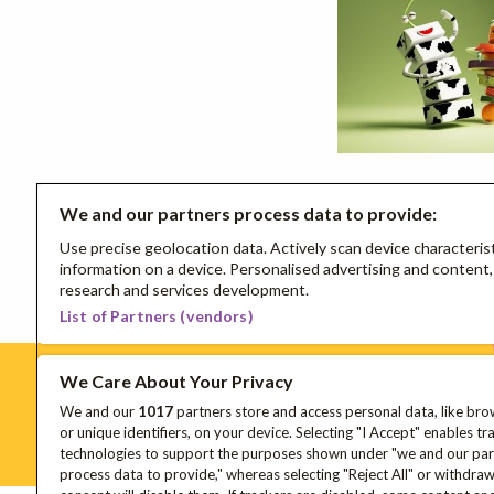
We and our partners process data to provide:
Use precise geolocation data. Actively scan device characterist
information on a device. Personalised advertising and conten
research and services development.
List of Partners (vendors)
We Care About Your Privacy
We and our
1017
partners store and access personal data, like bro
Schrijf je in voor onze nieuwsbrief
or unique identifiers, on your device. Selecting "I Accept" enables tr
technologies to support the purposes shown under "we and our par
process data to provide," whereas selecting "Reject All" or withdra