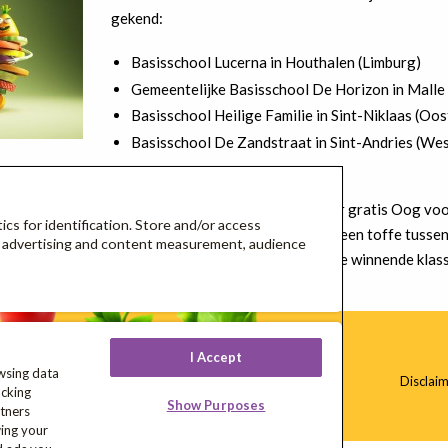
gekend:
Basisschool Lucerna in Houthalen (Limburg)
Gemeentelijke Basisschool De Horizon in Malle
Basisschool Heilige Familie in Sint-Niklaas (Oo
Basisschool De Zandstraat in Sint-Andries (We
De vier scholen ontvangen een jaar gratis Oog voo
ics for identification. Store and/or access
2021, een lekkere productmand en een toffe tusse
t, advertising and content measurement, audience
weekplanner voor élke leerling in de winnende klas
I Accept
wsing data
Disclai
acking
Show Purposes
tners
wing your