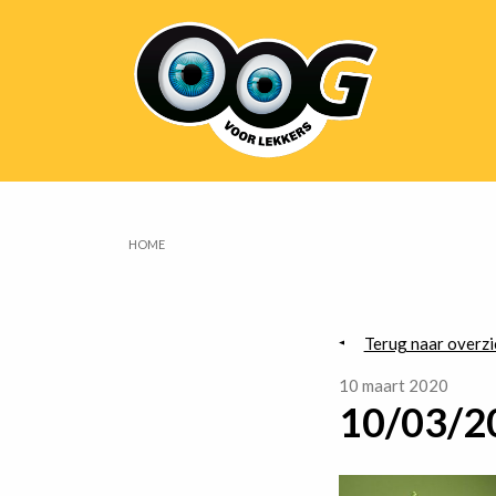
Overslaan
Hoofdnavigatie
en
naar
de
inhoud
gaan
HOME
Kruimelpad
Terug naar overzi
10 maart 2020
10/03/20